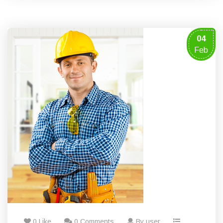
04
Feb
0 Like
0 Comments
By user