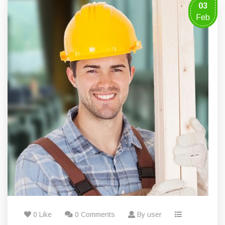
03
Feb
0 Like
0 Comments
By user